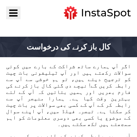
جائیں InstaSpot
کال باز کرنے کی درخواست
اگر آپ ہمارے ساتھ شراکت کے بارے میں کوئی
سوالات رکھتے ہیں اور آپ ٹیلیفونی بات چیت
کو ترجیح دیتے ہیں، تو ہم خوشی سے آپ سے
رابطہ کریں گے! نیچے دی گئی کال باز کرنے کی
فارم بھریں اور ہمیں بتائیں کہ آپ کے لئے
بہترین وقت کیا ہے۔ ہمارا منیجر آپ سے
رابطہ کر کے آپ کے کسی بھی سوالات پر بات چیت
کر سکتا ہے۔ تبصرہ فیلڈ میں، آپ اپنے سوال
کے موضوع یا کسی بھی دوسری معلومات کو اہم
سمجھتے ہیں لکھ سکتے ہیں۔
آپ ہمیں رابطہ کرنے کے لئے بھی کسی بھی