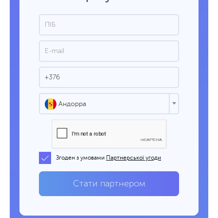
Андорра
Згоден з умовами
Партнерської угоди
Стати партнером