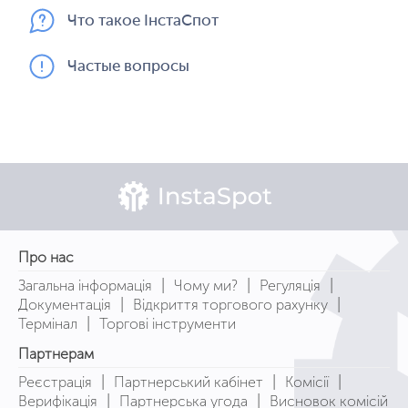
Что такое ІнстаСпот
Частые вопросы
Про нас
|
|
|
Загальна інформація
Чому ми?
Регуляція
|
|
Документація
Відкриття торгового рахунку
|
Термінал
Торгові інструменти
Партнерам
|
|
|
Реєстрація
Партнерський кабінет
Комісії
|
|
Верифікація
Партнерська угода
Висновок комісій