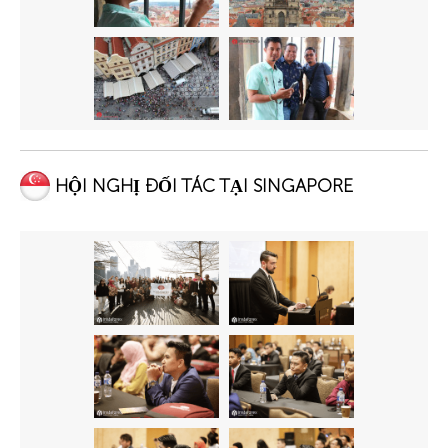
HỘI NGHỊ ĐỐI TÁC TẠI SINGAPORE