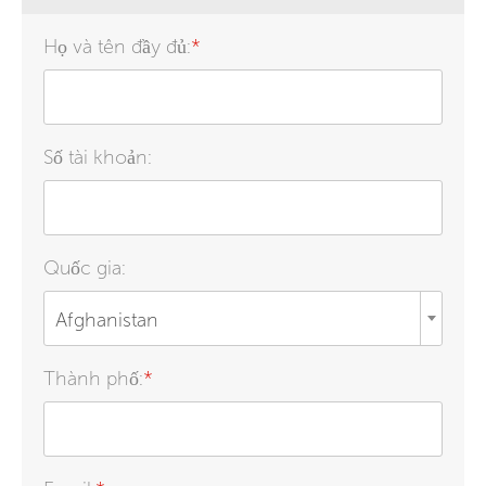
Họ và tên đầy đủ:
*
Số tài khoản:
Quốc gia:
Afghanistan
Thành phố:
*