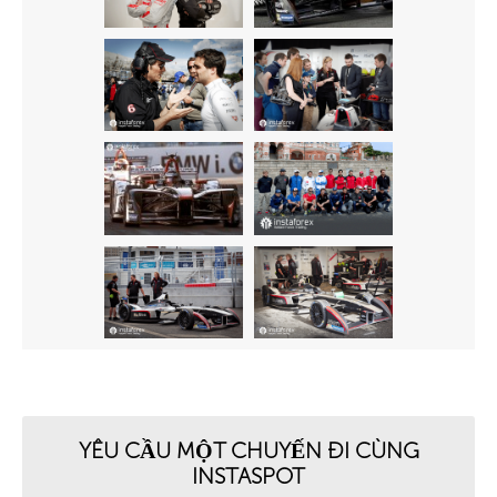
YÊU CẦU MỘT CHUYẾN ĐI CÙNG
INSTASPOT