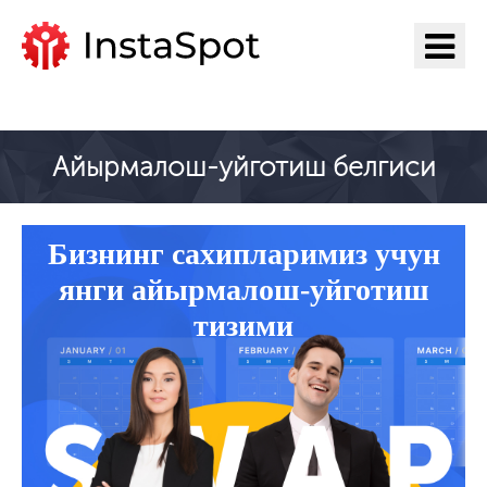
ИнстаСпот га ўтиш
Айырмалош-уйготиш белгиси
Бизнинг сахипларимиз учун
янги айырмалош-уйготиш
тизими