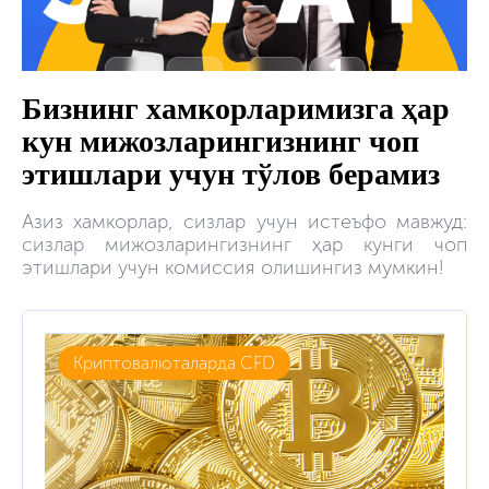
Бизнинг хамкорларимизга ҳар
кун мижозларингизнинг чоп
этишлари учун тўлов берамиз
Азиз хамкорлар, сизлар учун истеъфо мавжуд:
сизлар мижозларингизнинг ҳар кунги чоп
этишлари учун комиссия олишингиз мумкин!
Криптовалюталарда CFD