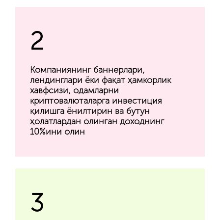
2
Компаниянинг баннерлари,
лендинглари ёки фақат ҳамкорлик
хавфсизи, одамларни
криптовалюталарга инвестиция
қилишга ёнилтирин ва бутун
ҳолатлардан олинган доходнинг
10%ини олин
3