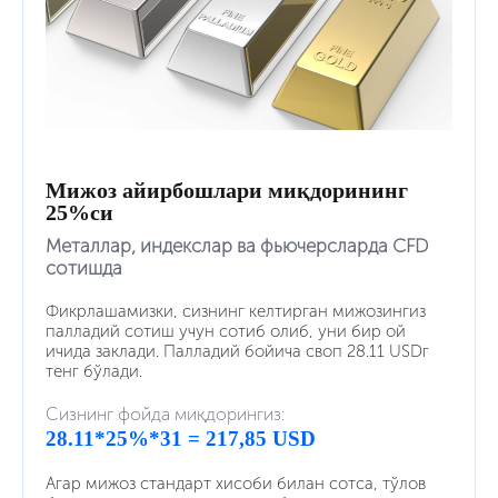
Мижоз айирбошлари миқдорининг
25%си
Металлар, индекслар ва фьючерсларда CFD
сотишда
Фикрлашамизки, сизнинг келтирган мижозингиз
палладий сотиш учун сотиб олиб, уни бир ой
ичида заклади. Палладий бойича своп 28.11 USDг
тенг бўлади.
Сизнинг фойда миқдорингиз:
28.11*25%*31 = 217,85 USD
Агар мижоз стандарт хисоби билан сотса, тўлов