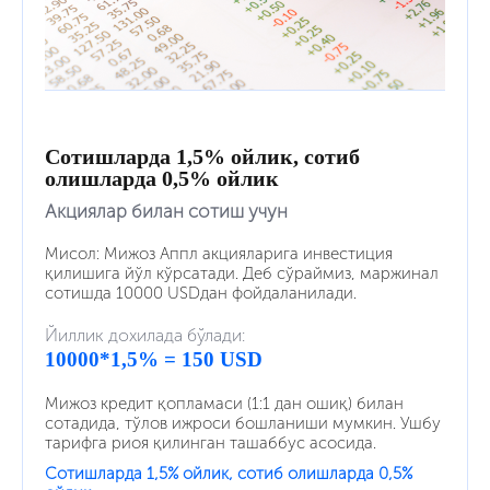
Сотишларда 1,5% ойлик, сотиб
олишларда 0,5% ойлик
Акциялар билан сотиш учун
Мисол: Мижоз Аппл акцияларига инвестиция
қилишига йўл кўрсатади. Деб сўраймиз, маржинал
сотишда 10000 USDдан фойдаланилади.
Йиллик дохилада бўлади:
10000*1,5% = 150 USD
Мижоз кредит қопламаси (1:1 дан ошиқ) билан
сотадида, тўлов ижроси бошланиши мумкин. Ушбу
тарифга риоя қилинган ташаббус асосида.
Сотишларда 1,5% ойлик, сотиб олишларда 0,5%