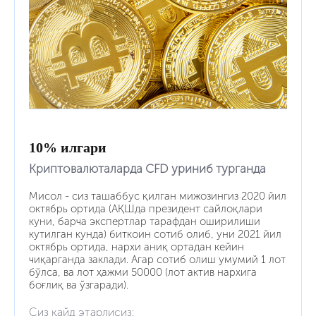
10% илгари
Криптовалюталарда CFD уриниб турганда
Мисол - сиз ташаббус қилган мижозингиз 2020 йил
октябрь ортида (АҚШда президент сайлоқлари
куни, барча экспертлар тарафдан оширилиши
кутилган кунда) биткоин сотиб олиб, уни 2021 йил
октябрь ортида, нархи аниқ ортадан кейин
чиқарганда заклади. Агар сотиб олиш умумий 1 лот
бўлса, ва лот ҳажми 50000 (лот актив нархига
боғлиқ ва ўзгаради).
Сиз қайд этарлисиз: