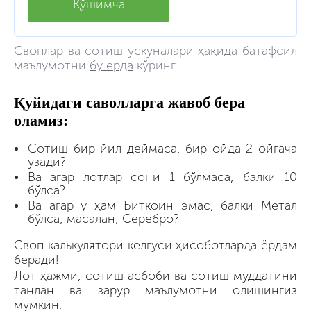
Қўшимча
Своплар ва сотиш ускуналари ҳақида батафсил
маълумотни
бу ерда
кўринг.
Қуйидаги саволларга жавоб бера
оламиз:
Сотиш бир йил деймаса, бир ойда 2 ойгача
узади?
Ва агар лотлар сони 1 бўлмаса, балки 10
бўлса?
Ва агар у ҳам Биткоин эмас, балки Метал
бўлса, масалан, Серебро?
Своп калькулятори келгуси ҳисоботларда ёрдам
беради!
Лот ҳажми, сотиш асбоби ва сотиш муддатини
танлан ва зарур маълумотни олишингиз
мумкин.