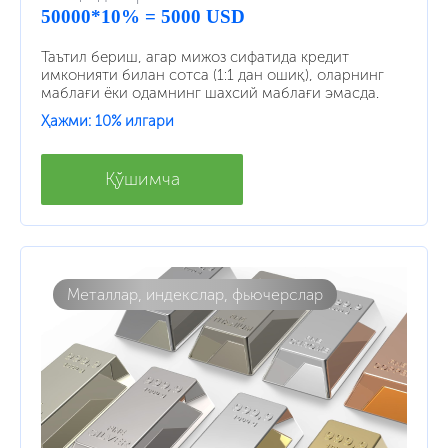
50000*10% = 5000 USD
Таътил бериш, агар мижоз сифатида кредит
имконияти билан сотса (1:1 дан ошиқ), оларнинг
маблағи ёки одамнинг шахсий маблағи эмасда.
Ҳажми: 10% илгари
Қўшимча
Металлар, индекслар, фьючерслар