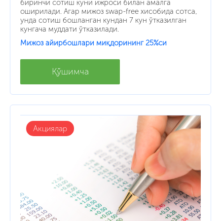
биринчи сотиш куни ижроси билан амалга
оширилади. Агар мижоз swap-free хисобида сотса,
унда сотиш бошланган кундан 7 кун ўтказилган
кунгача муддати ўтказилади.
Мижоз айирбошлари миқдорининг 25%си
Қўшимча
Акциялар