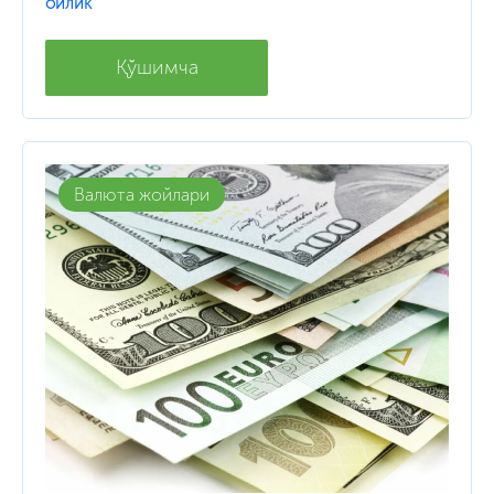
ойлик
Қўшимча
Валюта жойлари