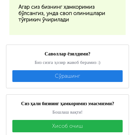
Агар сиз бизнинг ҳамкоримиз
бўлсангиз, унда своп олинишлари
тўғрикич ўчирилади
Саволлар ёзилдими?
Биз сизга ҳозир жавоб берамиз :)
Сўрашинг
Сиз ҳали бизнинг ҳамкоримиз эмасмизми?
Бошлаш вақти!
Хисоб очиш