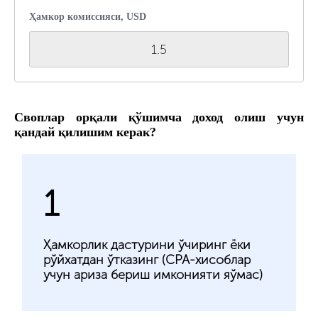
Ҳамкор комиссияси, USD
1.5
Своплар орқали қўшимча доход олиш учун
қандай қилишим керак?
1
Ҳамкорлик дастурини ўчиринг ёки
рўйхатдан ўтказинг (CPA-хисоблар
учун ариза бериш имконияти яўмас)