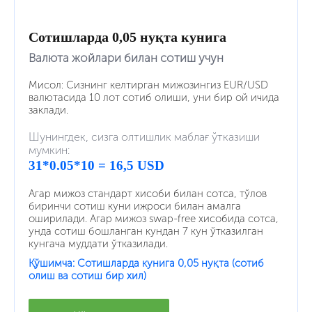
Сотишларда 0,05 нуқта кунига
Валюта жойлари билан сотиш учун
Мисол: Сизнинг келтирган мижозингиз EUR/USD
валютасида 10 лот сотиб олиши, уни бир ой ичида
заклади.
Шунингдек, сизга олтишлик маблағ ўтказиши
мумкин:
31*0.05*10 = 16,5 USD
Агар мижоз стандарт хисоби билан сотса, тўлов
биринчи сотиш куни ижроси билан амалга
оширилади. Агар мижоз swap-free хисобида сотса,
унда сотиш бошланган кундан 7 кун ўтказилган
кунгача муддати ўтказилади.
Қўшимча: Сотишларда кунига 0,05 нуқта (сотиб
олиш ва сотиш бир xил)