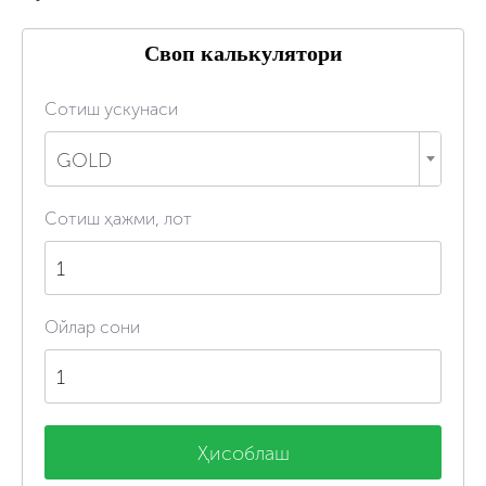
Своп калькулятори
Сотиш ускунаси
GOLD
Сотиш ҳажми, лот
Ойлар сони
Ҳисоблаш