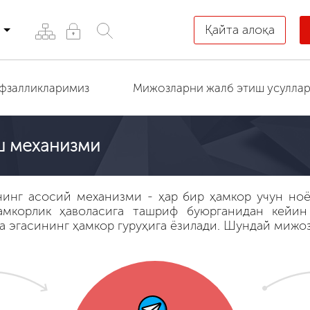
Қайта алоқа
афзалликларимиз
Мижозларни жалб этиш усулла
ш механизми
инг асосий механизми - ҳар бир ҳамкор учун ноёб
амкорлик ҳаволасига ташриф буюрганидан кейи
а эгасининг ҳамкор гуруҳига ёзилади. Шундай мижо