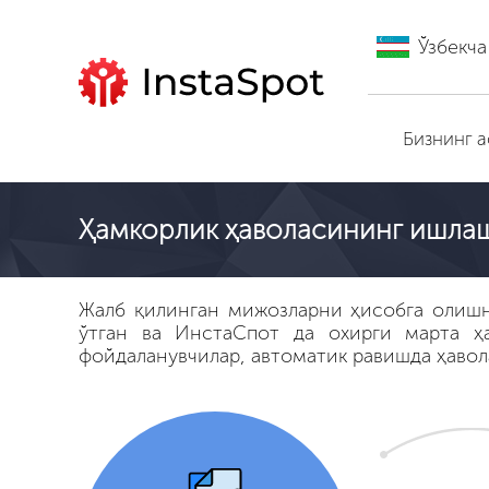
Ўзбекча
ИнстаСпот га ўтиш
Бизнинг 
Ҳамкорлик ҳаволасининг ишла
Жалб қилинган мижозларни ҳисобга олишн
ўтган ва ИнстаСпот да охирги марта ҳ
фойдаланувчилар, автоматик равишда ҳавол