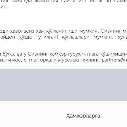
тик равишда компания сайтининг исталган саҳиф
ин.
коди ҳаволасиз ҳам қўлланилиши мумкин. Сизнинг м
йдон кўзда тутилган) қўллашлари мумкин. Бун
бўлса ва у Сизнинг ҳамкор гуруҳингизга қўшилишни
 илтимос, e-mail орқали мурожаат қилинг:
partners@m
Ҳамкорларга