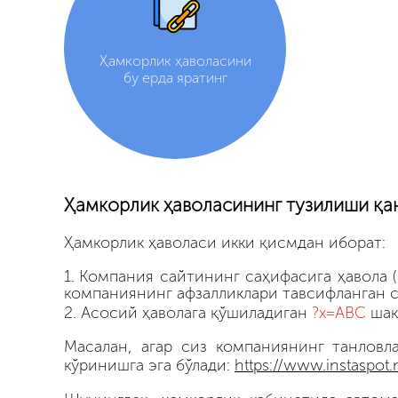
Ҳамкорлик ҳаволасини
бу ерда яратинг
Ҳамкорлик ҳаволасининг тузилиши қа
Ҳамкорлик ҳаволаси икки қисмдан иборат:
Компания сайтининг саҳифасига ҳавола 
компаниянинг афзалликлари тавсифланган 
Асосий ҳаволага қўшиладиган
?x=ABC
шак
Масалан, агар сиз компаниянинг танловл
кўринишга эга бўлади:
https://www.instaspot