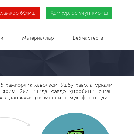
Ҳамкор бўлиш
Ҳамкорлар учун кириш
ри
Материаллар
Вебмастерга
 ҳамкорлик ҳаволаси. Ушбу ҳавола орқали
н ярим йил ичида савдо ҳисобини очган
злардан ҳамкор комиссион мукофот олади.