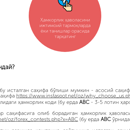
Ҳамкорлик ҳаволасини
ижтимоий тармоқларда
ёки танишлар орасида
тарқатинг
ндай?
(бу исталган саҳифа бўлиши мумкин - асосий саҳи
саҳифа
https://www.instaspot.net/oz/why_choose_us.p
лидаги ҳамкорлик коди (бу ерда
ABC
- 3-5 лотин ҳар
ар саҳифасига олиб борадиган ҳамкорлик ҳавола
.net/oz/forex_contests.php?x=ABC
(бу ерда
АВС
ўрнида 