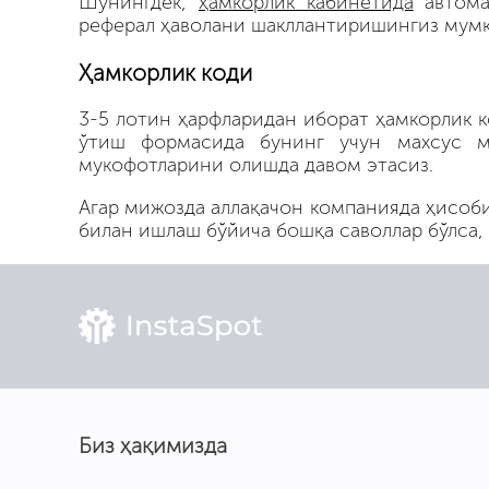
Шунингдек,
ҳамкорлик кабинетида
автома
реферал ҳаволани шакллантиришингиз мумк
Ҳамкорлик коди
3-5 лотин ҳарфларидан иборат ҳамкорлик 
ўтиш формасида бунинг учун махсус ма
мукофотларини олишда давом этасиз.
Агар мижозда аллақачон компанияда ҳисоби 
билан ишлаш бўйича бошқа саволлар бўлса,
Биз ҳақимизда