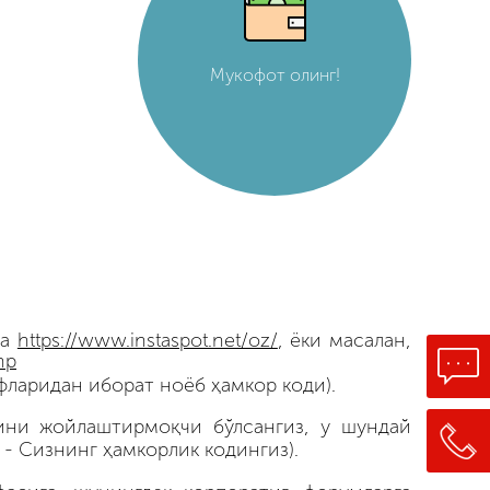
Мукофот олинг!
фа
https://www.instaspot.net/oz/
, ёки масалан,
hp
фларидан иборат ноёб ҳамкор коди).
сини жойлаштирмоқчи бўлсангиз, у шундай
- Сизнинг ҳамкорлик кодингиз).