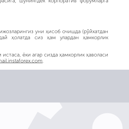
асига, шунингдек корпоратив форумларга
ижозларингиз уни ҳисоб очишда (рўйхатдан
дай ҳолатда сиз ҳам улардан ҳамкорлик
 истаса, ёки агар сизда ҳамкорлик ҳаволаси
ail.instaforex.com
.